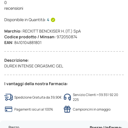
0
recensioni
Disponibile in Quantità:
4
Marchio:
RECKITT BENCKISER H.(IT.) SpA
Codice prodotto / Minsan:
972050874
EAN:
8410104881801
Descrizione:
DUREX INTENSE ORGASMIC GEL
I vantaggi della nostra Farmacia:
Servizio Clienti +39 351 92 20
Spedizione Gratuita da 39,90€
225
Pagamenti sicuri al 100%
Campioncini in omaggio
Prezzo
Prezzo UpFarma