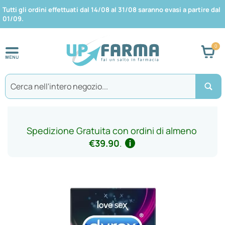
Tutti gli ordini effettuati dal 14/08 al 31/08 saranno evasi a partire dal
01/09.
Car
Search
Spedizione Gratuita con ordini di almeno
€39.90
.
Vai
alla
fine
della
galleria
di