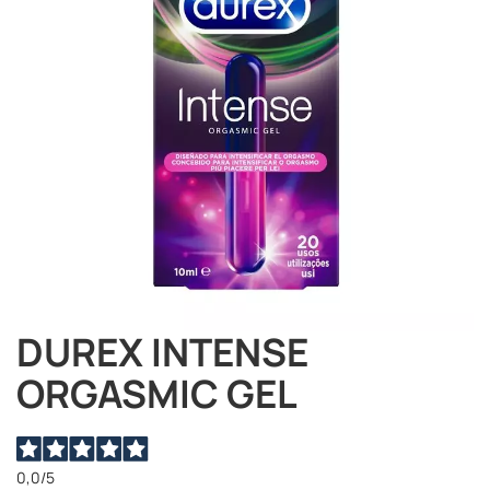
immagini
DUREX INTENSE
Vai
all'inizio
ORGASMIC GEL
della
galleria
di
immagini
0,0
/5