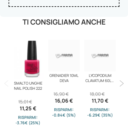
TI CONSIGLIAMO ANCHE
GRENADIER 10ML
LYCOPODIUM
S
DEVA
CLAVATUM 60LM
SMALTO UNGHIE
GR
NAIL POLISH 222
16,90 €
18,00 €
2
16,06 €
11,70 €
15,01 €
11,25 €
RISPARMI:
RISPARMI:
-0.84€ (5%)
-6.29€ (35%)
-
RISPARMI:
-3.76€ (25%)