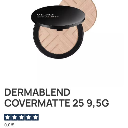
immagini
DERMABLEND
Vai
all'inizio
COVERMATTE 25 9,5G
della
galleria
di
immagini
0,0
/5