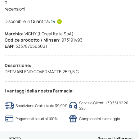
0
recensioni
Disponibile in Quantità:
14
Marchio:
VICHY (L'Oreal Italia SpA)
Codice prodotto / Minsan:
973191493
EAN:
3337875563031
Descrizione:
DERMABLEND COVERMATTE 25 9,5 G
I vantaggi della nostra Farmacia:
Servizio Clienti +39 351 92 20
Spedizione Gratuita da 39,90€
225
Pagamenti sicuri al 100%
Campioncini in omaggio
Prezzo
Prezzo UpFarma