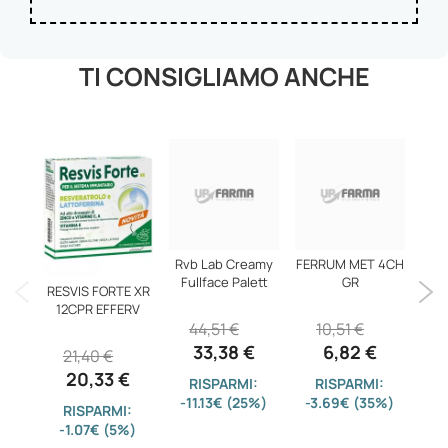
TI CONSIGLIAMO ANCHE
Rvb Lab Creamy
FERRUM MET 4CH
Ga
Fullface Palett
GR
RESVIS FORTE XR
12CPR EFFERV
44,51 €
10,51 €
33,38 €
6,82 €
21,40 €
20,33 €
RISPARMI:
RISPARMI:
-11.13€ (25%)
-3.69€ (35%)
-0
RISPARMI:
-1.07€ (5%)