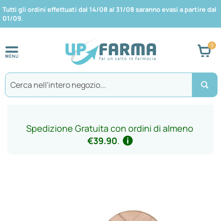
Tutti gli ordini effettuati dal 14/08 al 31/08 saranno evasi a partire dal
01/09.
Car
Search
Spedizione Gratuita con ordini di almeno
€39.90
.
Vai
alla
fine
della
galleria
di