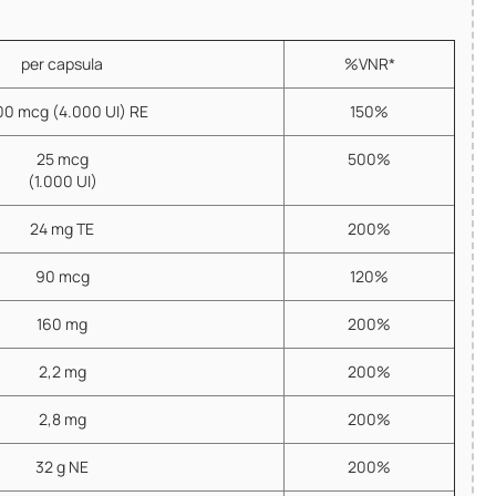
per capsula
%VNR*
00 mcg (4.000 UI) RE
150%
25 mcg
500%
(1.000 UI)
24 mg TE
200%
90 mcg
120%
160 mg
200%
2,2 mg
200%
2,8 mg
200%
32 g NE
200%