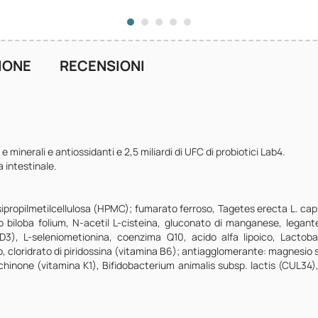
IONE
RECENSIONI
 minerali e antiossidanti e 2,5 miliardi di UFC di probiotici Lab4.
a intestinale.
ipropilmetilcellulosa (HPMC); fumarato ferroso, Tagetes erecta L. capi
 biloba folium, N-acetil L-cisteina, gluconato di manganese, legante,
D3), L-seleniometionina, coenzima Q10, acido alfa lipoico, Lactoba
co, cloridrato di piridossina (vitamina B6); antiagglomerante: magnesio s
ochinone (vitamina K1), Bifidobacterium animalis subsp. lactis (CUL34),