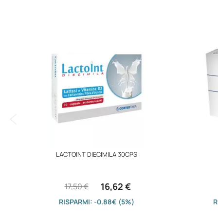
immagini
LACTOINT DIECIMILA 30CPS
16,62 €
17,50 €
RISPARMI: -0.88€ (5%)
R