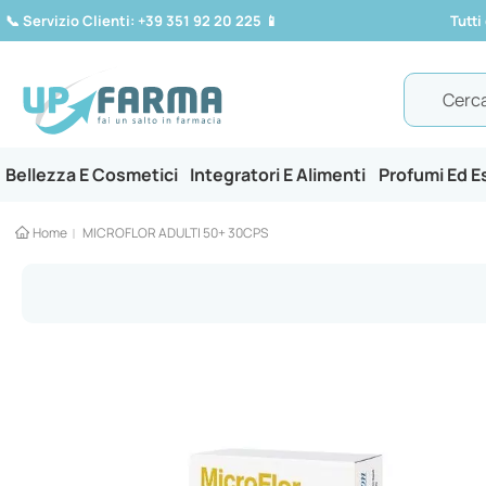
📞
Servizio Clienti: +39 351 92 20 225
📱
Tutti
Search
Bellezza E Cosmetici
Integratori E Alimenti
Profumi Ed 
Home
MICROFLOR ADULTI 50+ 30CPS
Vai
alla
fine
della
galleria
di
immagini