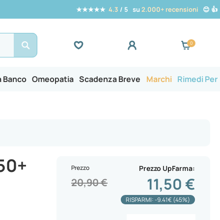
★★★★★
4.3
/ 5 su
2.000+ recensioni
😊 👍
Search
a Banco
Omeopatia
Scadenza Breve
Marchi
Rimedi Per
50+
Prezzo
Prezzo UpFarma
11,50 €
20,90 €
RISPARMI: -9.41€ (45%)