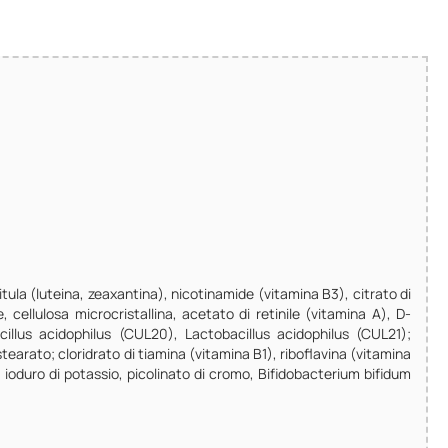
tula (luteina, zeaxantina), nicotinamide (vitamina B3), citrato di
 cellulosa microcristallina, acetato di retinile (vitamina A), D-
cillus acidophilus (CUL20), Lactobacillus acidophilus (CUL21);
tearato; cloridrato di tiamina (vitamina B1), riboflavina (vitamina
 ioduro di potassio, picolinato di cromo, Bifidobacterium bifidum