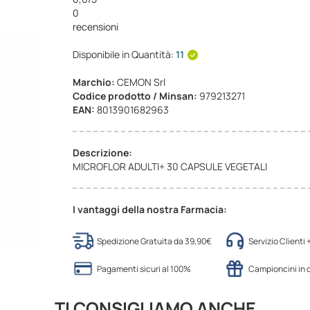
0
recensioni
Disponibile in Quantità:
11
Marchio:
CEMON Srl
Codice prodotto / Minsan:
979213271
EAN:
8013901682963
Descrizione:
MICROFLOR ADULTI+ 30 CAPSULE VEGETALI
I vantaggi della nostra Farmacia:
Spedizione Gratuita da 39,90€
Servizio Clienti
Pagamenti sicuri al 100%
Campioncini in
TI CONSIGLIAMO ANCHE