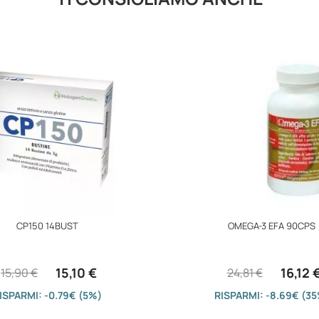
CP150 14BUST
OMEGA-3 EFA 90CPS
15,10 €
16,12 
15,90 €
24,81 €
ISPARMI: -0.79€ (5%)
RISPARMI: -8.69€ (3