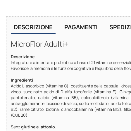
DESCRIZIONE
PAGAMENTI
SPEDIZ
MicroFlor Adulti+
Descrizione
Integratore alimentare probiotico a base di 21 vitamine essenziali e
Favorisce la memoria e le funzioni cognitive e l’equilibrio della flor
Ingredienti
Acido L-ascorbico (vitamina C); costituente della capsula: idross
zinco, succinato acido di D-alfa-tocoferile (vitamina E), Ginkgo
pantotenato, calcio (vitamina B5), colecalciferolo (vitamina 
antiagglomerante: biossido di silicio; sodio molibdato, acido foli
B2), rame citrato, biotina, cianocobalamina (vitamina B12), fill
(CUL 20).
Senz
glutine e lattosio
.