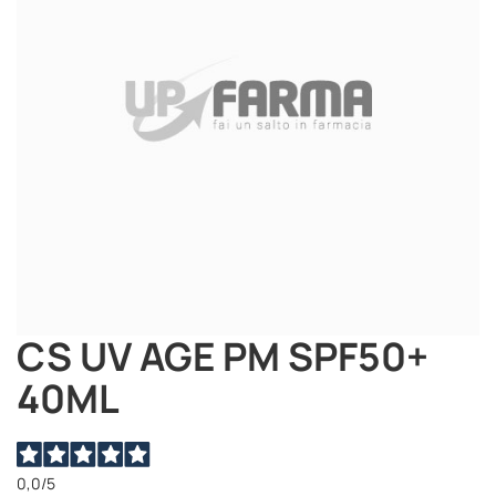
immagini
CS UV AGE PM SPF50+
Vai
all'inizio
40ML
della
galleria
di
immagini
0,0
/5