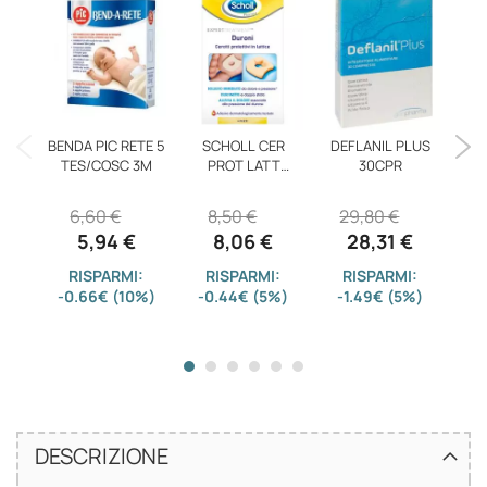
BENDA PIC RETE 5
SCHOLL CER
DEFLANIL PLUS
TES/COSC 3M
PROT LATT
30CPR
DET
DURON 4PZ
6,60 €
8,50 €
29,80 €
5,94 €
8,06 €
28,31 €
RISPARMI:
RISPARMI:
RISPARMI:
-0.66€ (10%)
-0.44€ (5%)
-1.49€ (5%)
-1
DESCRIZIONE