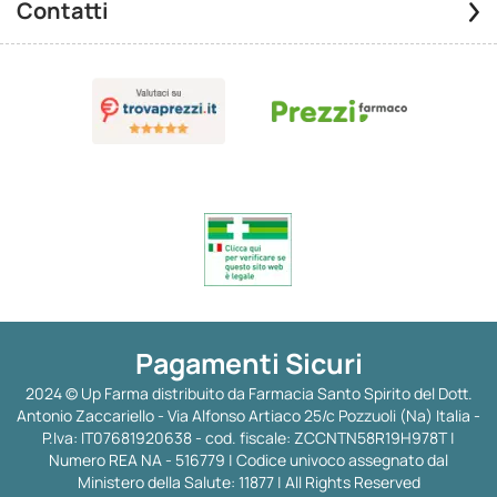
Contatti
Pagamenti Sicuri
2024 © Up Farma distribuito da Farmacia Santo Spirito del Dott.
Antonio Zaccariello - Via Alfonso Artiaco 25/c Pozzuoli (Na) Italia -
P.Iva: IT07681920638 - cod. fiscale: ZCCNTN58R19H978T |
Numero REA NA - 516779 | Codice univoco assegnato dal
Ministero della Salute: 11877 | All Rights Reserved