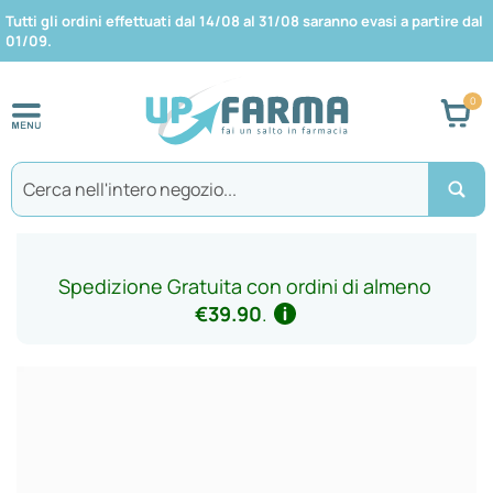
Tutti gli ordini effettuati dal 14/08 al 31/08 saranno evasi a partire dal
01/09.
Car
Search
Spedizione Gratuita con ordini di almeno
€39.90
.
Vai
alla
fine
della
galleria
di