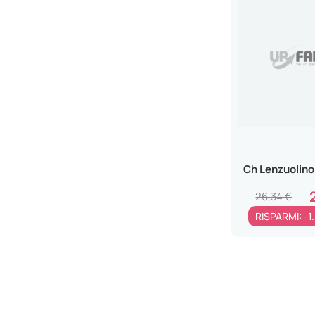
Ch Lenzuolino
26,34 €
RISPARMI: -1