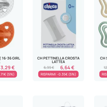
 16-36 GIRL
CH PETTINELLA CROSTA
CH 
Z
LATTEA
13,29 €
6,64 €
6,99 €
1
.71€ (5%)
RISPARMI: -0.35€ (5%)
RIS