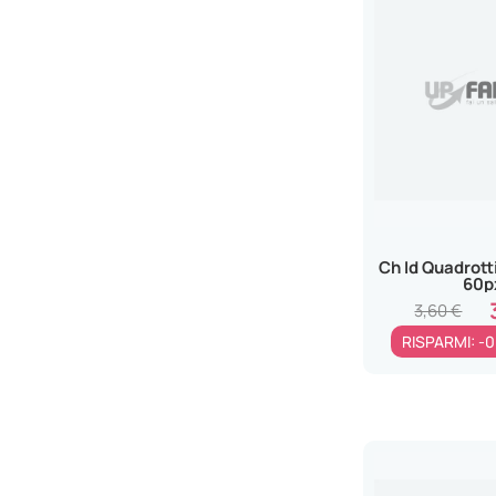
Ch Id Quadrott
60p
3,60 €
RISPARMI: -0