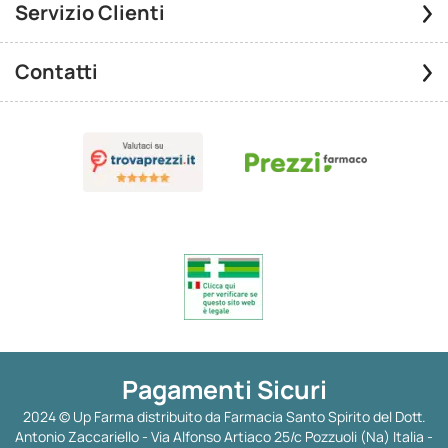
Servizio Clienti
Contatti
Pagamenti Sicuri
2024 © Up Farma distribuito da Farmacia Santo Spirito del Dott.
Antonio Zaccariello - Via Alfonso Artiaco 25/c Pozzuoli (Na) Italia -