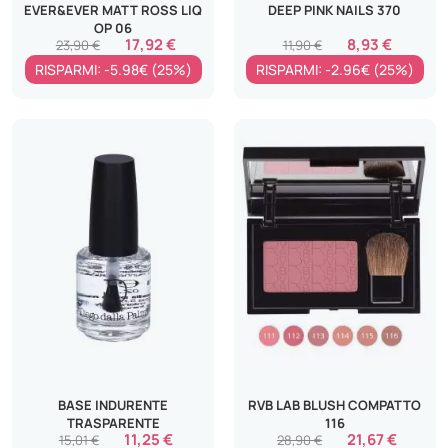
EVER&EVER MATT ROSS LIQ
DEEP PINK NAILS 370
OP 06
17,92 €
8,93 €
23,90 €
11,90 €
RISPARMI: -5.98€ (25%)
RISPARMI: -2.96€ (25%)
BASE INDURENTE
RVB LAB BLUSH COMPATTO
TRASPARENTE
116
11,25 €
21,67 €
15,01 €
28,90 €