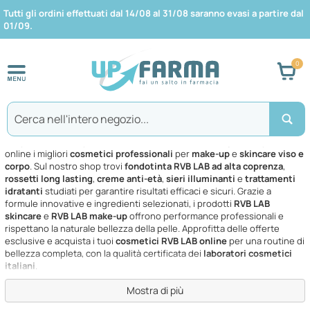
Tutti gli ordini effettuati dal 14/08 al 31/08 saranno evasi a partire dal
01/09.
Car
Search
COSMETICA HUB SpA
Scopri la linea completa
RVB LAB COSMETICA HUB SpA
e acquista
online i migliori
cosmetici professionali
per
make-up
e
skincare viso e
corpo
. Sul nostro shop trovi
fondotinta RVB LAB ad alta coprenza
,
rossetti long lasting
,
creme anti-età
,
sieri illuminanti
e
trattamenti
idratanti
studiati per garantire risultati efficaci e sicuri. Grazie a
formule innovative e ingredienti selezionati, i prodotti
RVB LAB
skincare
e
RVB LAB make-up
offrono performance professionali e
rispettano la naturale bellezza della pelle. Approfitta delle offerte
esclusive e acquista i tuoi
cosmetici RVB LAB online
per una routine di
bellezza completa, con la qualità certificata dei
laboratori cosmetici
italiani
.
Mostra di più