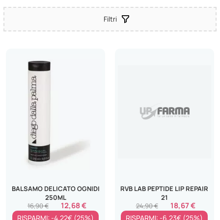
Filtri
BALSAMO DELICATO OGNIDI
RVB LAB PEPTIDE LIP REPAIR
250ML
21
12,68 €
18,67 €
16,90 €
24,90 €
RISPARMI: -4.22€ (25%)
RISPARMI: -6.23€ (25%)