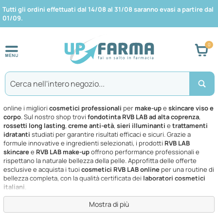
Tutti gli ordini effettuati dal 14/08 al 31/08 saranno evasi a partire dal
01/09.
Car
Search
COSMETICA HUB SpA
Scopri la linea completa
RVB LAB COSMETICA HUB SpA
e acquista
online i migliori
cosmetici professionali
per
make-up
e
skincare viso e
corpo
. Sul nostro shop trovi
fondotinta RVB LAB ad alta coprenza
,
rossetti long lasting
,
creme anti-età
,
sieri illuminanti
e
trattamenti
idratanti
studiati per garantire risultati efficaci e sicuri. Grazie a
formule innovative e ingredienti selezionati, i prodotti
RVB LAB
skincare
e
RVB LAB make-up
offrono performance professionali e
rispettano la naturale bellezza della pelle. Approfitta delle offerte
esclusive e acquista i tuoi
cosmetici RVB LAB online
per una routine di
bellezza completa, con la qualità certificata dei
laboratori cosmetici
italiani
.
Mostra di più