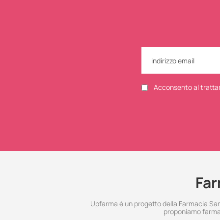
Acconsento al tratta
Far
Upfarma è un progetto della Farmacia Santo
proponiamo farmac