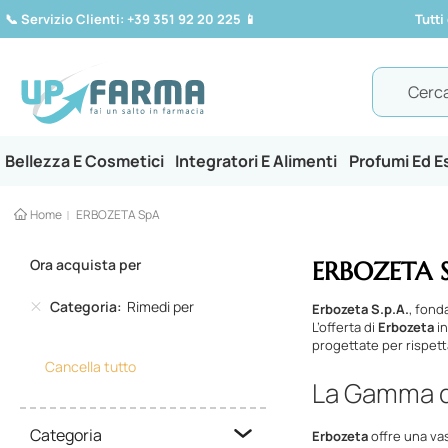
📞
Servizio Clienti: +39 351 92 20 225
📱
Tutti
Search
Bellezza E Cosmetici
Integratori E Alimenti
Profumi Ed 
Home
ERBOZETA SpA
Ora acquista per
ERBOZETA 
Categoria
Rimedi per
Erbozeta S.p.A.
, fond
L’offerta di
Erbozeta
i
progettate per rispett
Cancella tutto
La Gamma d
Categoria
Erbozeta
offre una va