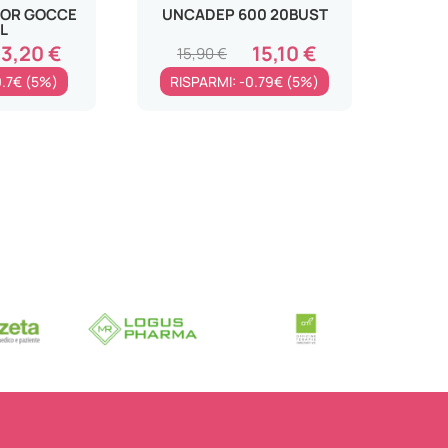
IOR GOCCE
UNCADEP 600 20BUST
L
13,20 €
15,10 €
15,90 €
0.7€ (5%)
RISPARMI: -0.79€ (5%)