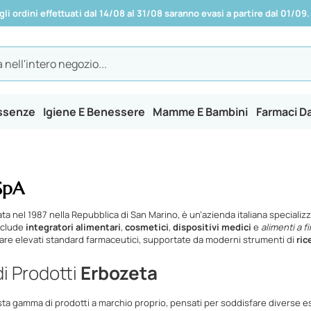
 gli ordini effettuati dal 14/08 al 31/08 saranno evasi a partire dal 01/09.
Essenze
Igiene E Benessere
Mamme E Bambini
Farmaci D
SpA
ata nel 1987 nella Repubblica di San Marino, è un’azienda italiana special
nclude
integratori alimentari
,
cosmetici
,
dispositivi medici
e
alimenti a fi
are elevati standard farmaceutici, supportate da moderni strumenti di
ric
i Prodotti
Erbozeta
sta gamma di prodotti a marchio proprio, pensati per soddisfare diverse 