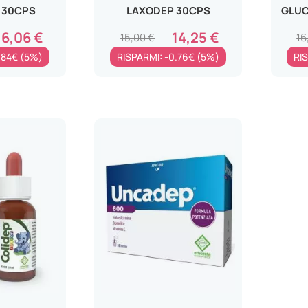
 30CPS
LAXODEP 30CPS
GLUC
16,06 €
14,25 €
15,00 €
16
.84€ (5%)
RISPARMI: -0.76€ (5%)
RIS