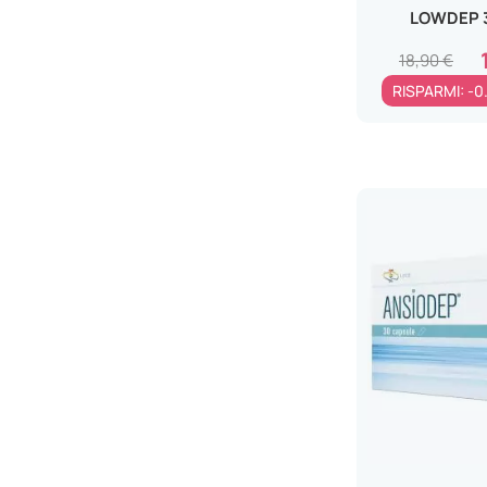
LOWDEP 
18,90 €
RISPARMI: -0