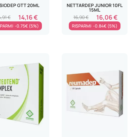
SIODEP GTT 20ML
NETTARDEP JUNIOR 10FL
15ML
14,16 €
16,06 €
4,91 €
16,90 €
SPARMI: -0.75€ (5%)
RISPARMI: -0.84€ (5%)