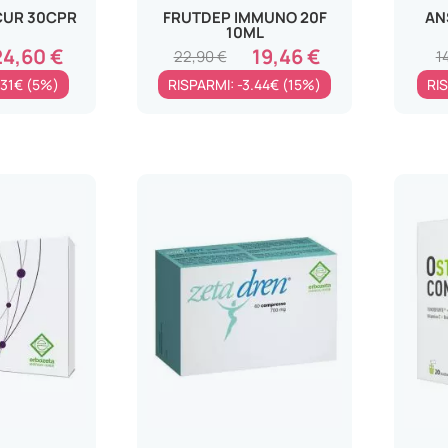
CUR 30CPR
FRUTDEP IMMUNO 20F
AN
10ML
24,60 €
19,46 €
22,90 €
1
.31€ (5%)
RISPARMI: -3.44€ (15%)
RI