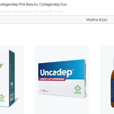
ollagendep Pink Beauty, Collagendep Sun
ep Viral, Frutdep Mix, Frutdep D3 Junior
Flex, Zeta Artro-cur, Zeta Colest
Mostra di più
raldep, Gastrodep Stick, Gasdep Active, Gastrodep ACT
dep 600, Uncadep Forte Lattoferrina, Uncadep Sed, Uncadep Immun
 Cistidep D-Max, Glicoped, Vitadep, Vitadep Osteo
tend Complex, Nettardep Junior, Neceniol Plus
 Orale, Dermadep Top Crema, Nitidep, Cognidep
 di
Erbozeta
ta
è
produrre e commercializzare prodotti per la salute di alta qualità
. L’a
ivi, nuove soluzioni di packaging e tecnologie avanzate, per offrire prodott
e europee.
bozeta
esprimono attraverso l’impegno per: