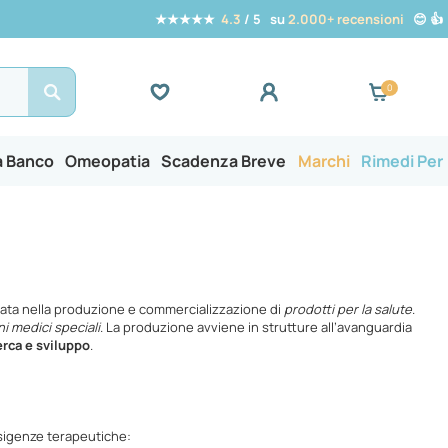
★★★★★
4.3
/ 5 su
2.000+ recensioni
😊 👍
Search
a Banco
Omeopatia
Scadenza Breve
Marchi
Rimedi Per
izzata nella produzione e commercializzazione di
prodotti per la salute
.
ni medici speciali
. La produzione avviene in strutture all’avanguardia
erca e sviluppo
.
esigenze terapeutiche: