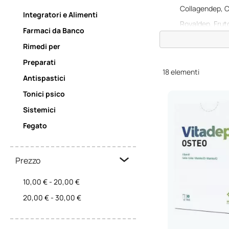
Collagendep, C
Integratori e Alimenti
Royaldep, Frutd
Farmaci da Banco
Zeta Artro-cur 
Rimedi per
Vestanol, Mine
Preparati
Uncadep, Unca
18
elementi
Antispastici
Colidep Junior,
Tonici psico
Butidep, Osteo
Sistemici
Melacron Spray
Fegato
La Missione
Prezzo
La missione di
Erboze
principi attivi innovat
10,00 €
-
20,00 €
superiori alle direttiv
20,00 €
-
30,00 €
I Valori di
Er
I valori di
Erbozeta
si 