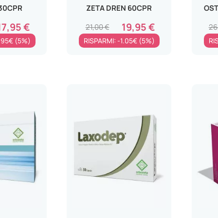
30CPR
ZETA DREN 60CPR
OST
17,95 €
19,95 €
21,00 €
26
.95€ (5%)
RISPARMI: -1.05€ (5%)
RI