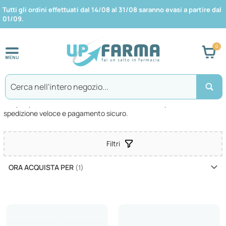
Tutti gli ordini effettuati dal 14/08 al 31/08 saranno evasi a partire dal
01/09.
Car
Search
SANDOZ SpA
Scopri i prodotti del marchio . Tantissimi articoli disponibili in sconto,
spedizione veloce e pagamento sicuro.
Filtri
ORA ACQUISTA PER