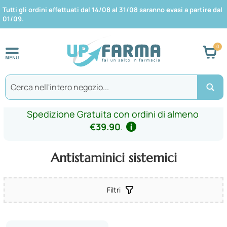
Tutti gli ordini effettuati dal 14/08 al 31/08 saranno evasi a partire dal
01/09.
Car
Search
Spedizione Gratuita con ordini di almeno
€39.90
.
Antistaminici sistemici
Filtri