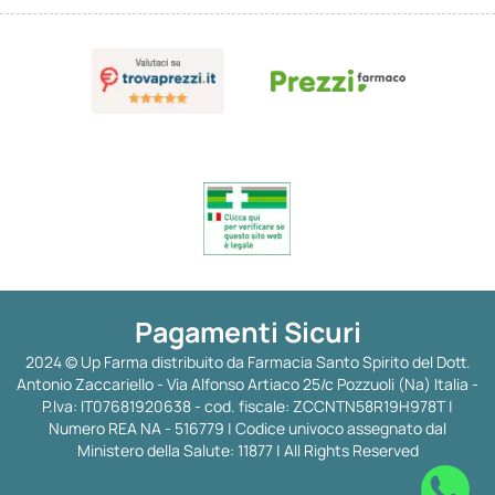
Pagamenti Sicuri
2024 © Up Farma distribuito da Farmacia Santo Spirito del Dott.
Antonio Zaccariello - Via Alfonso Artiaco 25/c Pozzuoli (Na) Italia -
P.Iva: IT07681920638 - cod. fiscale: ZCCNTN58R19H978T |
Numero REA NA - 516779 | Codice univoco assegnato dal
Ministero della Salute: 11877 | All Rights Reserved