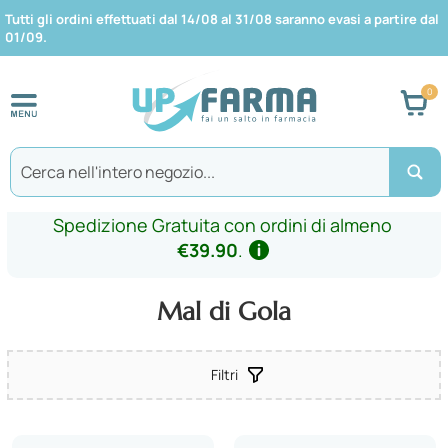
Tutti gli ordini effettuati dal 14/08 al 31/08 saranno evasi a partire dal
01/09.
Car
Search
Spedizione Gratuita con ordini di almeno
€39.90
.
Mal di Gola
Filtri