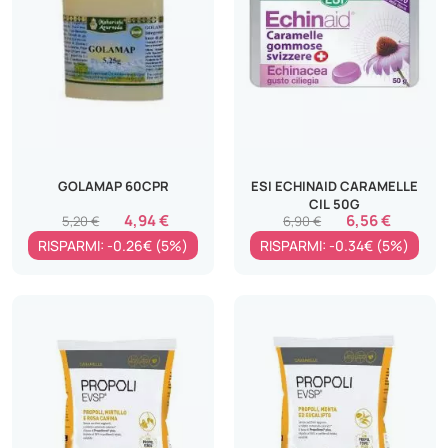
GOLAMAP 60CPR
ESI ECHINAID CARAMELLE
CIL 50G
4,94 €
6,56 €
5,20 €
6,90 €
RISPARMI: -0.26€ (5%)
RISPARMI: -0.34€ (5%)