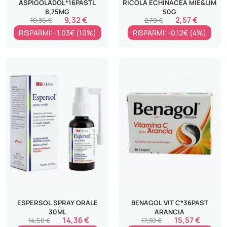
ASPIGOLADOL*16PASTL
RICOLA ECHINACEA MIE&LIM
8,75MG
50G
9,32 €
2,57 €
10,35 €
2,70 €
RISPARMI: -1.03€ (10%)
RISPARMI: -0.12€ (4%)
ESPERSOL SPRAY ORALE
BENAGOL VIT C*36PAST
30ML
ARANCIA
14,36 €
15,57 €
14,50 €
17,30 €