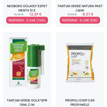
NEOBORO GOLADO*32PST
TANTUM VERDE NATURA PAST
MENTA S/Z
LI&MI
12,87 €
8,07 €
14,91 €
8,50 €
RISPARMI: -2.04€ (14%)
RISPARMI: -0.43€ (5%)
TANTUM VERDE GOLA*SPR
PROPOLI EVSP CAR
15ML C/M
PROP/MIELE