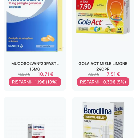
MUCOSOLVAN*20PASTL
GOLA ACT MIELE LIMONE
15MG
24CPR
10,71 €
7,51 €
11,90 €
7,90 €
RISPARMI: -1.19€ (10%)
RISPARMI: -0.39€ (5%)