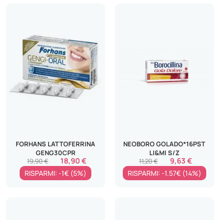
FORHANS LATTOFERRINA
NEOBORO GOLADO*16PST
GENG30CPR
LI&MI S/Z
18,90 €
9,63 €
19,90 €
11,20 €
RISPARMI: -1€ (5%)
RISPARMI: -1.57€ (14%)