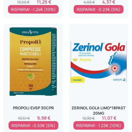
11,25 €
4,37 €
12,50 €
4,60 €
RISPARMI: -1.24€ (10%)
RISPARMI: -0.23€ (5%)
PROPOLI EVSP 30CPR
ZERINOL GOLA LIMO*18PAST
20MG
9,98 €
11,07 €
10,51 €
12,30 €
RISPARMI: -0.53€ (5%)
RISPARMI: -1.23€ (10%)