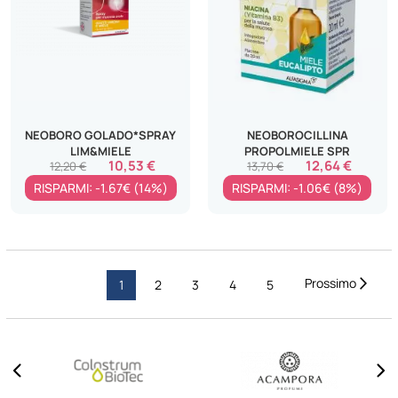
NEOBORO GOLADO*SPRAY
NEOBOROCILLINA
LIM&MIELE
PROPOLMIELE SPR
10,53 €
12,64 €
12,20 €
13,70 €
RISPARMI: -1.67€ (14%)
RISPARMI: -1.06€ (8%)
Pagina
Pagi
Succ
Attualmente
Pagina
Pagina
Pagina
Pagina
1
2
3
4
5
stai
leggendo
la
pagina