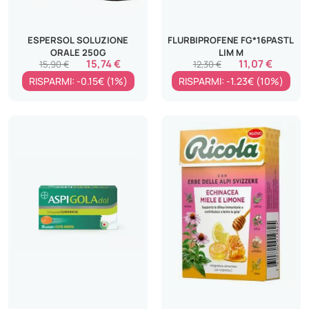
ESPERSOL SOLUZIONE
FLURBIPROFENE FG*16PASTL
ORALE 250G
LIM M
15,74 €
11,07 €
15,90 €
12,30 €
RISPARMI: -0.15€ (1%)
RISPARMI: -1.23€ (10%)