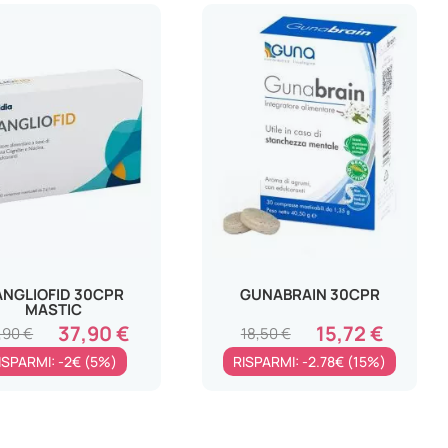
NGLIOFID 30CPR
GUNABRAIN 30CPR
MASTIC
37,90 €
15,72 €
,90 €
18,50 €
ISPARMI: -2€ (5%)
RISPARMI: -2.78€ (15%)