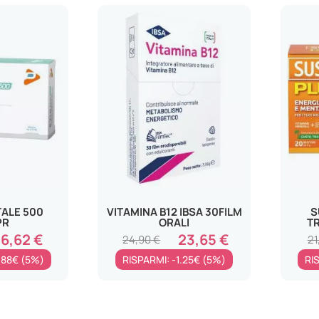
TALE 500
VITAMINA B12 IBSA 30FILM
S
PR
ORALI
T
16,62 €
23,65 €
24,90 €
21
.88€ (5%)
RISPARMI: -1.25€ (5%)
RI