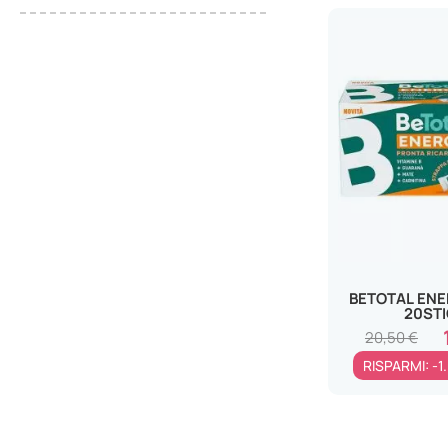
ARKOFARM SRL
ASM FARMACEUTICI Srl
B.L.V. PHARMA GROUP Srl
BAYER SpA
BIOCURE Srl
BIODELTA Srl
BIOFARMEX SRL
BIOISID Srl
BIOMED SRL
BIONATIVA SpA
BETOTAL EN
20ST
BIOS LINE SpA
20,50 €
BIOSALUS di Vatrella A. Sas
RISPARMI: -1
BLISS AYURVEDA ITALY Srl
CEMON Srl