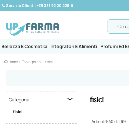
📞
Servizio Clienti: +39 351 92 20 225
📱
Search
Bellezza E Cosmetici
Integratori E Alimenti
Profumi Ed 
Home
Tonici psico
fisici
fisici
Categoria
fisici
Articoli
1
-
40
di
269