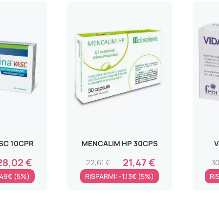
ASC 10CPR
MENCALIM HP 30CPS
V
28,02 €
21,47 €
22,61 €
30
.49€ (5%)
RISPARMI: -1.13€ (5%)
RI