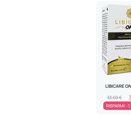
KOLINPHARMA SpA
KOS Srl
L&L FARMACEUTICA Srl
LAB.TERAPEUTICO M.R. Srl
LABORATOIRE NUTERGIA
LABORATORI LEGREN Srl
LAERBIUM PHARMA Srl
LEMURIA S.r.l.
LEONARDO MEDICA Srl
LIFE 120 ITALIA Srl
LIBICARE O
LOGIDEX Srl
33,00 €
LOGUS PHARMA Srl
RISPARMI: -1
LONGLIFE Srl
MARCO VITI FARMACEUTICI SpA
MAYA PHARMA Srl