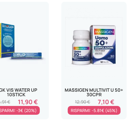
GK VIS WATER UP
MASSIGEN MULTIVIT U 50+
10STICK
30CPR
11,90 €
7,10 €
4,91 €
12,90 €
SPARMI: -3€ (20%)
RISPARMI: -5.81€ (45%)