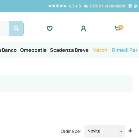
★★★★★
4.3
/ 5 su
2.000+ recensioni
😊 👍
Search
a Banco
Omeopatia
Scadenza Breve
Marchi
Rimedi Per
Im
Ordina per
la