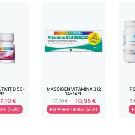
TIVIT D 50+
MASSIGEN VITAMINA B12
PS
PR
14+14FL
7,10 €
10,95 €
19,90 €
60
.81€ (45%)
RISPARMI: -8.95€ (45%)
R