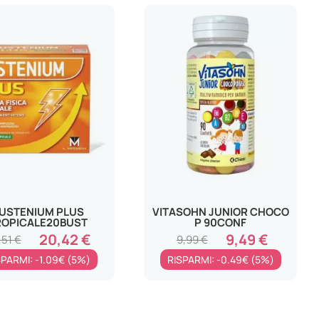
USTENIUM PLUS
VITASOHN JUNIOR CHOCO
ROPICALE20BUST
P 90CONF
20,42 €
9,49 €
,51 €
9,99 €
SPARMI: -1.09€ (5%)
RISPARMI: -0.49€ (5%)