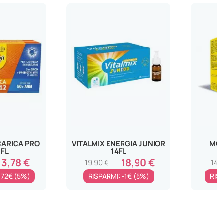
CARICA PRO
VITALMIX ENERGIA JUNIOR
M
0FL
14FL
13,78 €
18,90 €
19,90 €
1
.72€ (5%)
RISPARMI: -1€ (5%)
RI