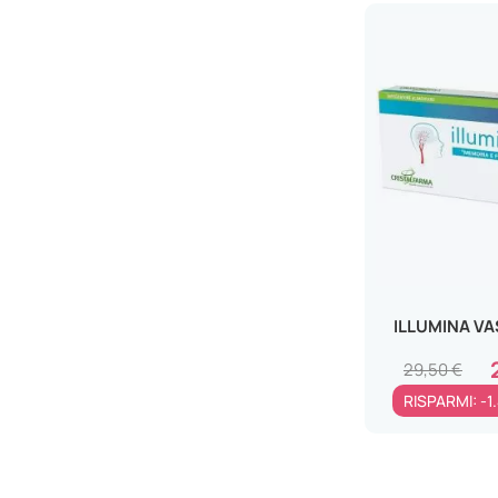
MC STONE ITALIA Srl
MEDA PHARMA SpA
MEDISIN Srl
METAGENICS BELGIUM bvba
MICROFARMA Srl
MOMACARE PHARMA Srl
MOMAPRIME PHARMA Srl
MONTEFARMACO OTC SPA
NALKEIN ITALIA Srl
ILLUMINA V
NAMED Srl
NAMEDSPORT Srl
29,50 €
NATURAL BRADEL Srl
RISPARMI: -1
NATURANDO Srl
NOVACELL BIOTECH COMPANY
Srl