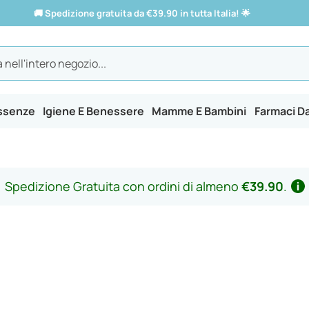
🚚
Spedizione gratuita da €39.90 in tutta Italia!
🌟
Essenze
Igiene E Benessere
Mamme E Bambini
Farmaci D
Spedizione Gratuita con ordini di almeno
€39.90
.