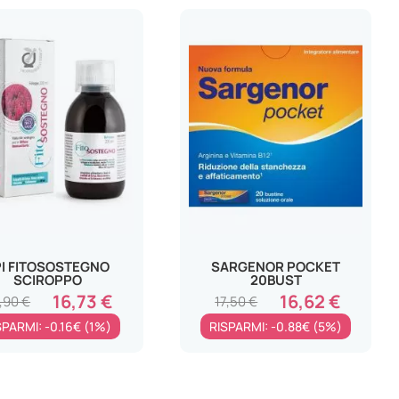
dir
cr
PI FITOSOSTEGNO
SARGENOR POCKET
SCIROPPO
20BUST
16,73 €
16,62 €
,90 €
17,50 €
SPARMI: -0.16€ (1%)
RISPARMI: -0.88€ (5%)