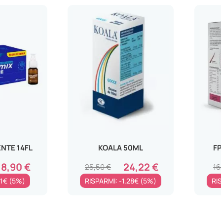
ENTE 14FL
KOALA 50ML
F
18,90 €
24,22 €
25,50 €
16
-1€ (5%)
RISPARMI: -1.28€ (5%)
RI