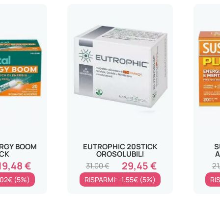
ERGY BOOM
EUTROPHIC 20STICK
S
ICK
OROSOLUBILI
A
19,48 €
29,45 €
31,00 €
21
.02€ (5%)
RISPARMI: -1.55€ (5%)
RI