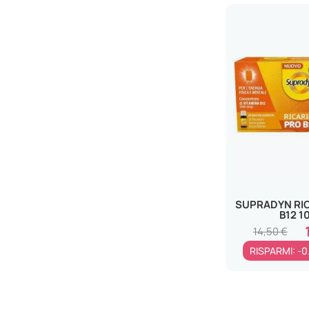
ERBENOBILI Srl
ERBOZETA SpA
ESI SRL
ESSECORE Srl
ESSERRE PHARMA Srl
ETAPHARMA Srl
EXELTIS ITALIA Srl
EYE PHARMA SpA
F&F Srl
FARMACHIMICI Srl
SUPRADYN RI
B12 1
FARMADERBE Srl
14,50 €
FARMED Srl
RISPARMI: -0
FARMITALIA Srl - SOC. UNIPERS.
FERA PHARMA Srls
FIDIA FARMACEUTICI SpA