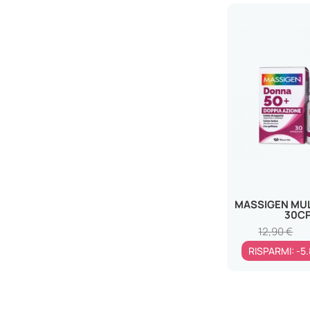
FUSION FARM Srl
GELAR FARMA Srl
GENELIFE Srl
GEPHARMA Srl
GMM FARMA Srl
GUNA SPA
HALEON ITALY Srl
HEALTH AND HAPPINESS (H&H)
IT.
HEALTHAID ITALIA Srl
MASSIGEN MUL
30C
HERBOPLANET Srl
12,90 €
IBSA FARMACEUTICI ITALIA Srl
RISPARMI: -5
ICE SpA
IMO SpA