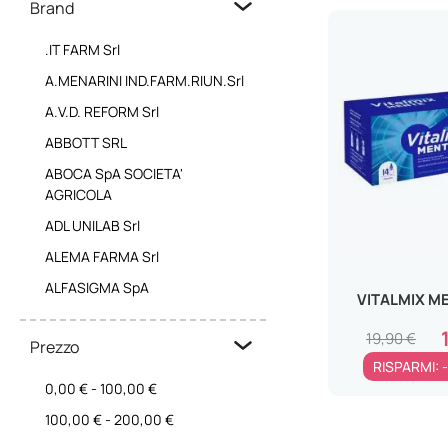
Brand
.IT FARM Srl
A.MENARINI IND.FARM.RIUN.Srl
A.V.D. REFORM Srl
ABBOTT SRL
ABOCA SpA SOCIETA'
AGRICOLA
ADL UNILAB Srl
ALEMA FARMA Srl
ALFASIGMA SpA
VITALMIX M
ANATEK HEALTH ITALIA Srl
19,90 €
Prezzo
ANGELINI PHARMA ITALIA SpA
RISPARMI: 
ANVEST HEALTH SpA SOC.
0,00 €
-
100,00 €
BENEFIT
100,00 €
-
200,00 €
ARCAPHARMA Srl