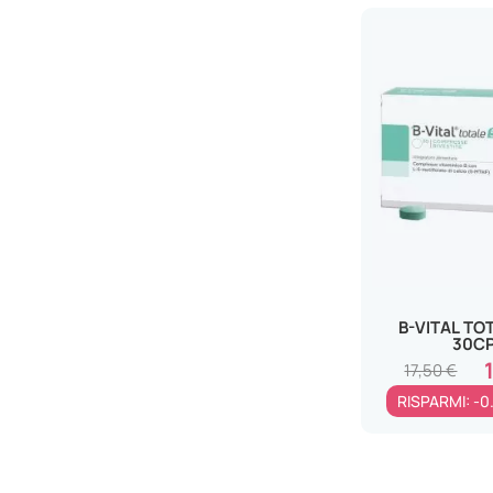
CHIESI FARMACEUTICI SpA
CHIESI ITALIA SpA
CHRIGEN GROUP Srl
COROBIOS ITALIA NUTRACEUT.
Srl
CRISTALFARMA Srl
DESA PHARMA Srl
DIGI-PHARM Srl
DOAFARM GROUP Srl
DR.GIORGINI SER-VIS Srl
B-VITAL TO
EBERLIFE FARMACEUTICI SpA
30C
ENVICON MEDICAL Srl
17,50 €
EQUILIBRA Srl
RISPARMI: -0
ERBA VITA GROUP SpA
ERBAMEA Srl