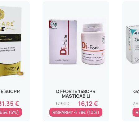
NE 30CPR
DI-FORTE 168CPR
GA
MASTICABILI
31,35 €
16,12 €
17,90 €
39
.65€ (5%)
RISPARMI: -1.78€ (10%)
R