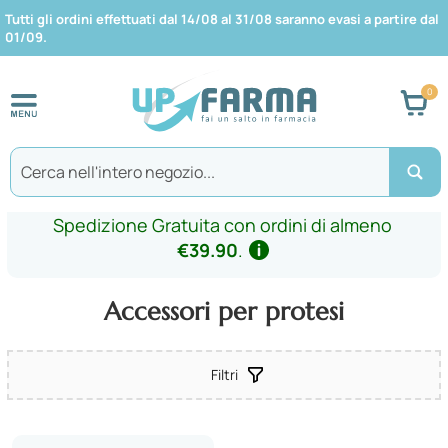
Tutti gli ordini effettuati dal 14/08 al 31/08 saranno evasi a partire dal
01/09.
Car
Search
Spedizione Gratuita con ordini di almeno
€39.90
.
Accessori per protesi
Filtri