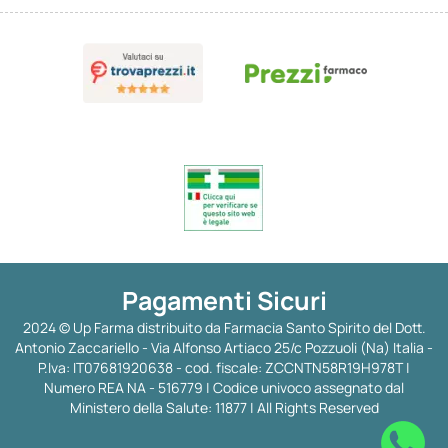
Pagamenti Sicuri
2024 © Up Farma distribuito da Farmacia Santo Spirito del Dott.
Antonio Zaccariello - Via Alfonso Artiaco 25/c Pozzuoli (Na) Italia -
P.Iva: IT07681920638 - cod. fiscale: ZCCNTN58R19H978T |
Numero REA NA - 516779 | Codice univoco assegnato dal
Ministero della Salute: 11877 | All Rights Reserved