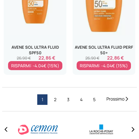
AVENE SOL ULTRA FLUID
AVENE SOL ULTRA FLUID PERF
SPF50
50+
22,86 €
22,86 €
26,90 €
26,90 €
RISPARMI: -4.04€ (15%)
RISPARMI: -4.04€ (15%)
Pagina
Pagi
Succ
Attualmente
Pagina
Pagina
Pagina
Pagina
1
2
3
4
5
stai
leggendo
la
pagina