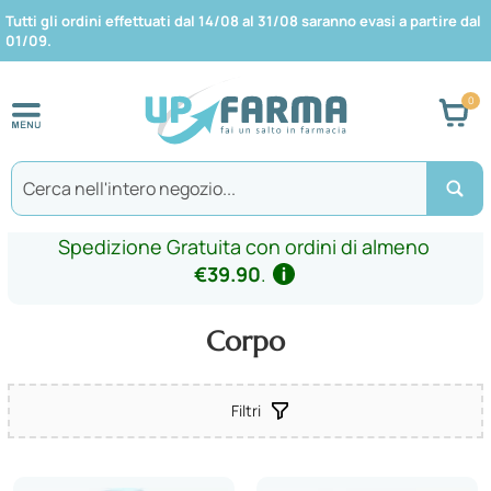
Tutti gli ordini effettuati dal 14/08 al 31/08 saranno evasi a partire dal
01/09.
Car
Search
Spedizione Gratuita con ordini di almeno
€39.90
.
Corpo
Filtri