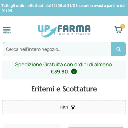
Tutti gli ordini effettuati dal 14/08 al 31/08 saranno evasi a partire dal
01/09.
Car
Search
Spedizione Gratuita con ordini di almeno
€39.90
.
Eritemi e Scottature
Filtri