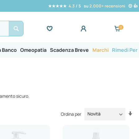
★★★★★
4.3
/ 5 su
2.000+ recensioni
😊 👍
Search
a Banco
Omeopatia
Scadenza Breve
Marchi
Rimedi Per
agamento sicuro.
Im
Ordina per
la
dir
cr