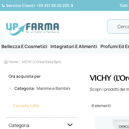
📞
Servizio Clienti: +39 351 92 20 225
📱
Tutti
Search
Bellezza E Cosmetici
Integratori E Alimenti
Profumi Ed 
Home
VICHY (L'Oreal Italia SpA)
Ora acquista per
VICHY (L'Ore
Categoria
Mamme e Bambini
Scopri i prodotti del 
Cancella tutto
8
elementi
Categoria