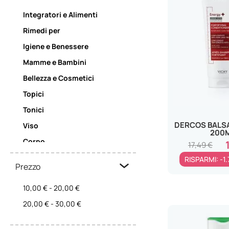
Integratori e Alimenti
Rimedi per
Igiene e Benessere
Mamme e Bambini
Bellezza e Cosmetici
Topici
Tonici
DERCOS BALS
Viso
200
Corpo
17,49 €
RISPARMI: -1
Prezzo
10,00 €
-
20,00 €
20,00 €
-
30,00 €