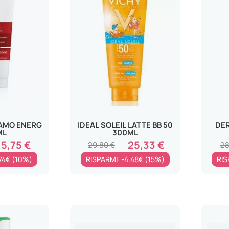
AMO ENERG
IDEAL SOLEIL LATTE BB 50
DER
ML
300ML
15,75 €
25,33 €
29,80 €
28
.74€ (10%)
RISPARMI: -4.48€ (15%)
RIS