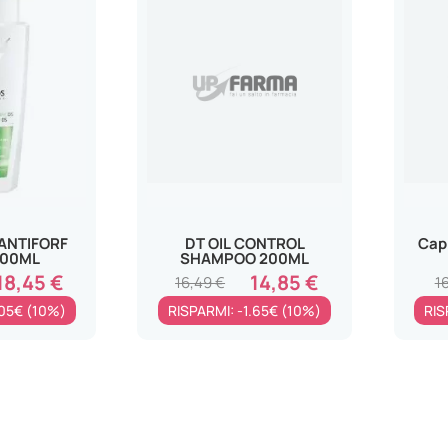
ANTIFORF
DT OIL CONTROL
Cap
200ML
SHAMPOO 200ML
18,45 €
14,85 €
16,49 €
16
.05€ (10%)
RISPARMI: -1.65€ (10%)
RIS