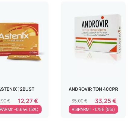
ASTENIX 12BUST
ANDROVIR TON 40CPR
12,27 €
33,25 €
,90 €
35,00 €
PARMI: -0.64€ (5%)
RISPARMI: -1.75€ (5%)