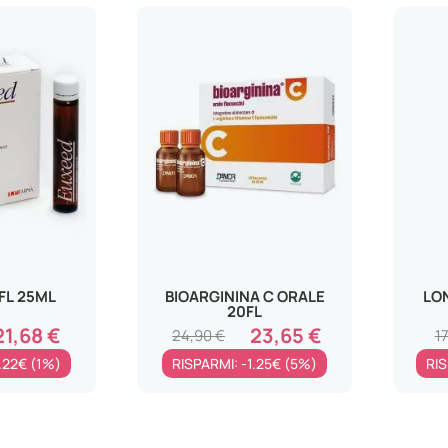
FL 25ML
BIOARGININA C ORALE
LON
20FL
21,68 €
23,65 €
24,90 €
1
.22€ (1%)
RISPARMI: -1.25€ (5%)
RIS