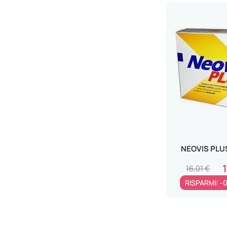
Punti neri
Forfora
Calli
Occhi di Pernice
Colesterolo
Menpausa
Pelle Sensibile
Cistite
Geloni a Mani e Piedi
Sudorazione delle Ascelle
NEOVIS PLU
Occhiaie
16,01 €
Alitosi
RISPARMI: -
Secchezza Vaginale
Rughe
Sudorazione dei piedi