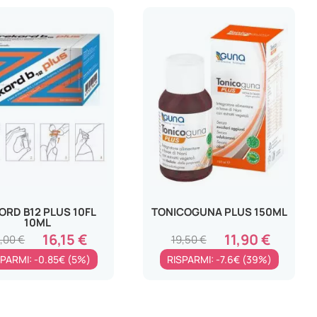
dir
cr
ORD B12 PLUS 10FL
TONICOGUNA PLUS 150ML
10ML
16,15 €
11,90 €
7,00 €
19,50 €
PARMI: -0.85€ (5%)
RISPARMI: -7.6€ (39%)