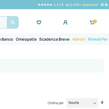
★★★★★
4.3
/ 5 su
2.000+ recensioni
😊 👍
Search
a Banco
Omeopatia
Scadenza Breve
Marchi
Rimedi Per
Im
Ordina per
la