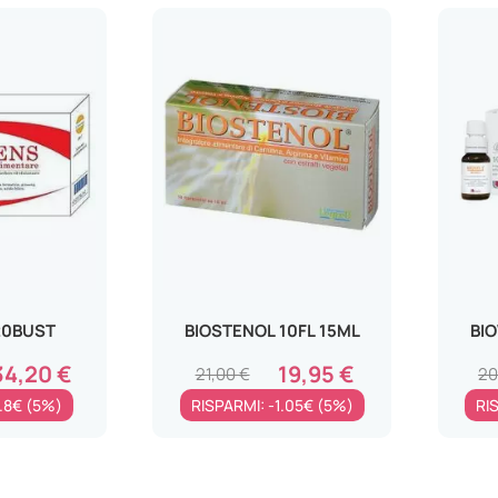
20BUST
BIOSTENOL 10FL 15ML
BIO
34,20 €
19,95 €
21,00 €
20
1.8€ (5%)
RISPARMI: -1.05€ (5%)
RI