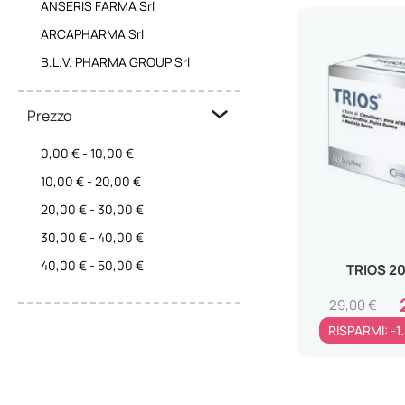
ANSERIS FARMA Srl
Mal di testa
ARCAPHARMA Srl
Bronchite
B.L.V. PHARMA GROUP Srl
Febbre
BI3 PHARMA Srl
Otite
Prezzo
BIONATIVA SpA
Sinusite
BREA Srl
0,00 €
-
10,00 €
Labirintite
CANTASSIUM BENESSERE 1968
10,00 €
-
20,00 €
Prurito intimo
Srl
20,00 €
-
30,00 €
Stitichezza
CHIESI FARMACEUTICI SpA
30,00 €
-
40,00 €
Rinite allergica
CHIESI ITALIA SpA
40,00 €
-
50,00 €
Micosi
TRIOS 2
CR.L PHARMA
Follicolite da depilazione
29,00 €
CV MEDICAL Srl
Piede d'Atleta
RISPARMI: -1
DR.GIORGINI SER-VIS Srl
Afte
ECUPHARMA Srl
Eritemi
ELMAFARMA Srl