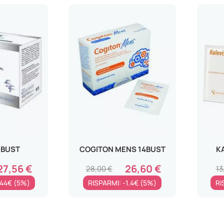
0BUST
COGITON MENS 14BUST
K
27,56 €
26,60 €
28,00 €
13
.44€ (5%)
RISPARMI: -1.4€ (5%)
RI