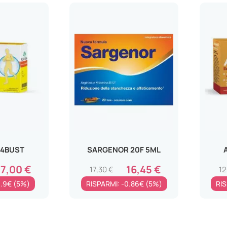
14BUST
SARGENOR 20F 5ML
17,00 €
16,45 €
17,30 €
12
0.9€ (5%)
RISPARMI: -0.86€ (5%)
RIS