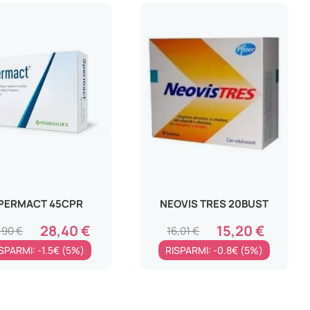
PERMACT 45CPR
NEOVIS TRES 20BUST
28,40 €
15,20 €
,90 €
16,01 €
SPARMI: -1.5€ (5%)
RISPARMI: -0.8€ (5%)