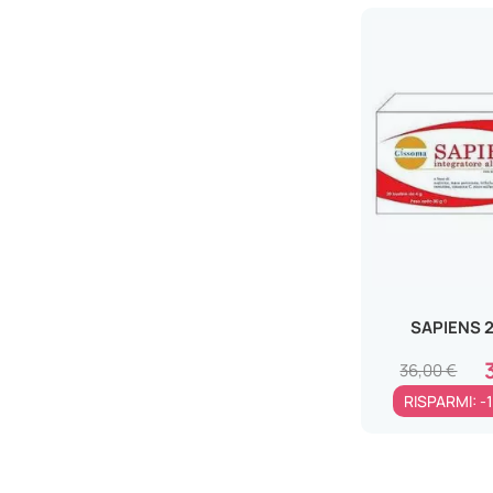
Eritema Solare
ENFARMA SpA
Ustioni
EPIONPHARMA Srl
Emorroidi
ERBENOBILI Srl
Pertosse
FARMA GROUP Srl
Tosse
FARMA-DERMA Srl
Tosse Grassa
FARMACEUTICI DAMOR SpA
Vaginite
FARMITALIA Srl - SOC. UNIPERS.
Tosse Secca
FERA PHARMA Srls
Difficoltà di Concentrazione
FITO FARMA ITALIA Srl
Stanchezza Fisica e Mentale
GISSOMA Srl
SAPIENS 
Parodontite e Gengivite
GUNA SPA
36,00 €
Blefarite
HOMEOSYN ITALIA Srl
RISPARMI: -
Reflusso gastroesofageo
HUMANA ITALIA SpA
Acetoni
IDI INTEGRATORI DIETET.IT. Srl
Fragilità Capillare
INNOVA PHARMA SpA