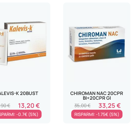
ALEVIS-K 20BUST
CHIROMAN NAC 20CPR
BI+20CPR GI
13,20 €
33,25 €
,90 €
35,00 €
SPARMI: -0.7€ (5%)
RISPARMI: -1.75€ (5%)