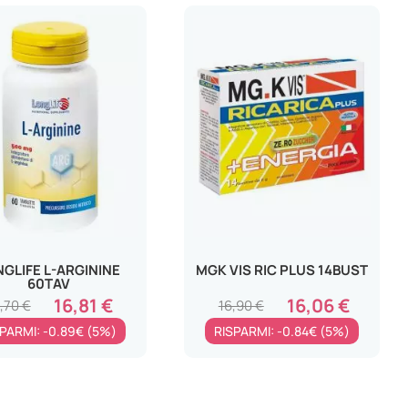
GLIFE L-ARGININE
MGK VIS RIC PLUS 14BUST
60TAV
16,81 €
16,06 €
7,70 €
16,90 €
PARMI: -0.89€ (5%)
RISPARMI: -0.84€ (5%)