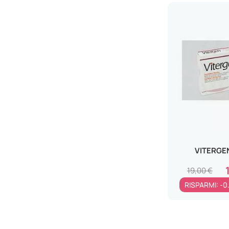
Pelle Grassa del Viso
Integratori alimentari e diete
Onicomicosi
Dermatite Atopica
Prurito Acquagenico
Ragadi al Seno
Xerosi
Borse sotto agli occhi
Zampe di Gallina
VITERGE
Capelli Danneggiati
19,00 €
Dermatite da pannolino
RISPARMI: -0
Piaghe da Decubito
Capelli Grassi
Piedi Gonfi