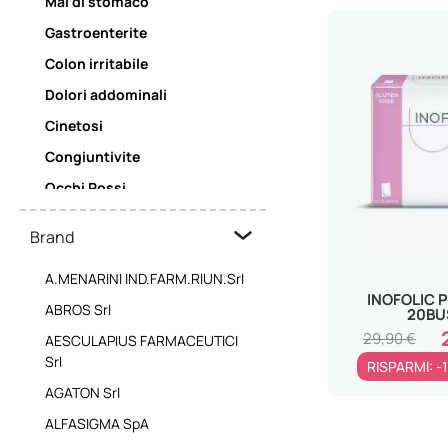
Mal di stomaco
Gastroenterite
Colon irritabile
Dolori addominali
Cinetosi
Congiuntivite
Occhi Rossi
Insonnia
Brand
Ansia
A.MENARINI IND.FARM.RIUN.Srl
Mal di schiena
INOFOLIC 
ABROS Srl
Faringite
20BU
29,90 €
AESCULAPIUS FARMACEUTICI
Laringite
Srl
RISPARMI: -
Mal di Gola
AGATON Srl
Mal di denti
ALFASIGMA SpA
Torcicollo