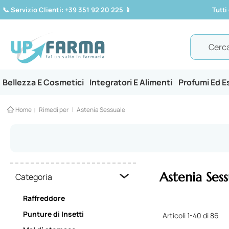
📞
Servizio Clienti: +39 351 92 20 225
📱
Tutti
Search
Bellezza E Cosmetici
Integratori E Alimenti
Profumi Ed 
Home
Rimedi per
Astenia Sessuale
Astenia Sess
Categoria
Raffreddore
Punture di Insetti
Articoli
1
-
40
di
86