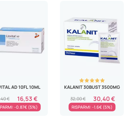
VITAL AD 10FL 10ML
KALANIT 30BUST 3500MG
16,53 €
30,40 €
,40 €
32,00 €
SPARMI: -0.87€ (5%)
RISPARMI: -1.6€ (5%)