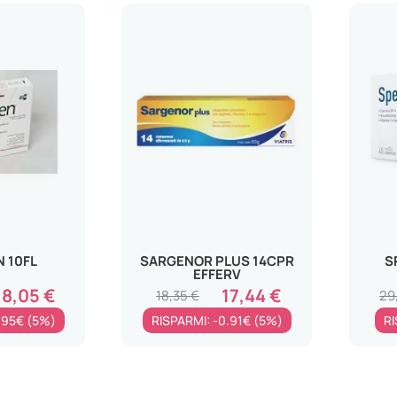
N 10FL
SARGENOR PLUS 14CPR
S
EFFERV
18,05 €
17,44 €
18,35 €
29
.95€ (5%)
RISPARMI: -0.91€ (5%)
RI