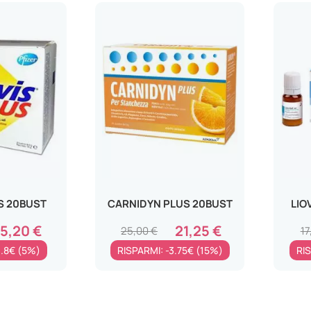
S 20BUST
CARNIDYN PLUS 20BUST
LIO
15,20 €
21,25 €
25,00 €
17
0.8€ (5%)
RISPARMI: -3.75€ (15%)
RI