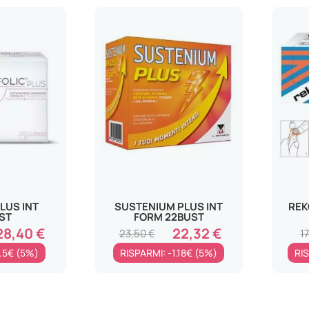
PLUS INT
SUSTENIUM PLUS INT
REK
ST
FORM 22BUST
28,40 €
22,32 €
23,50 €
1
1.5€ (5%)
RISPARMI: -1.18€ (5%)
RIS