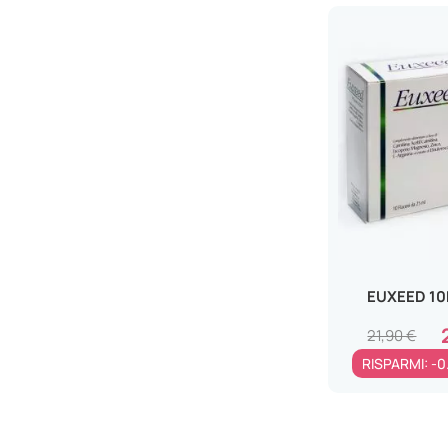
Gambe Pesanti
LABORATORI LEGREN Srl
Vene Varicose
LO.LI.PHARMA Srl
Spossatezza
LONGLIFE Srl
Astenia Sessuale
MARCO VITI FARMACEUTICI SpA
Tappo di Cerume
MEDA PHARMA SpA
Meteorismo
MERCK SERONO SpA
Aerofagia
MOMAPRIME PHARMA Srl
Digestione lenta e difficile
NALKEIN ITALIA Srl
Gonfiore Addominale
NEOPHARMED GENTILI SPA
EUXEED 10
Difese Immunitarie Basse
OFTALPHARMA Srl
Cellulite
21,90 €
PFIZER ITALIA SRL
Smagliature
RISPARMI: -0
PHARMA LINE Srl
Candida
PHARMALUCE Srl
Cartilagini
PHARMASGP GmbH