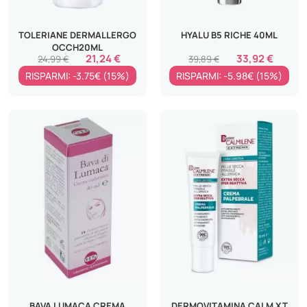
TOLERIANE DERMALLERGO
HYALU B5 RICHE 40ML
OCCH20ML
21,24 €
33,92 €
24,99 €
39,89 €
RISPARMI: -3.75€ (15%)
RISPARMI: -5.98€ (15%)
BAVA LUMACA CREMA
DERMOVITAMINA CALM XT