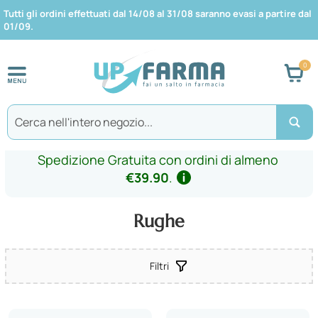
Tutti gli ordini effettuati dal 14/08 al 31/08 saranno evasi a partire dal
01/09.
Car
Search
Spedizione Gratuita con ordini di almeno
€39.90
.
Rughe
Filtri