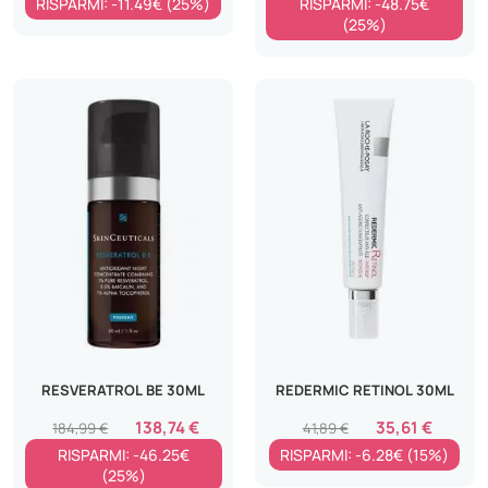
RISPARMI: -11.49€ (25%)
RISPARMI: -48.75€
(25%)
RESVERATROL BE 30ML
REDERMIC RETINOL 30ML
138,74 €
35,61 €
184,99 €
41,89 €
RISPARMI: -46.25€
RISPARMI: -6.28€ (15%)
(25%)