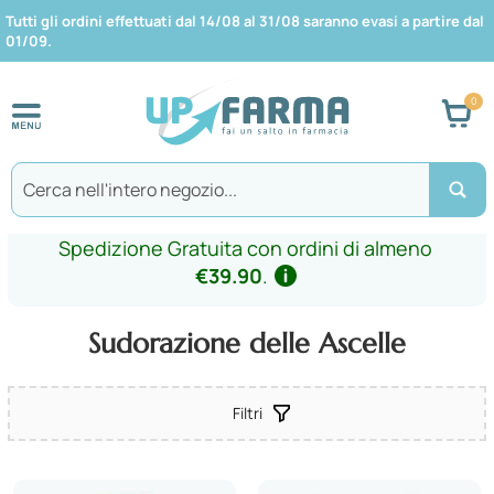
Tutti gli ordini effettuati dal 14/08 al 31/08 saranno evasi a partire dal
01/09.
Car
Search
Spedizione Gratuita con ordini di almeno
€39.90
.
Sudorazione delle Ascelle
Filtri