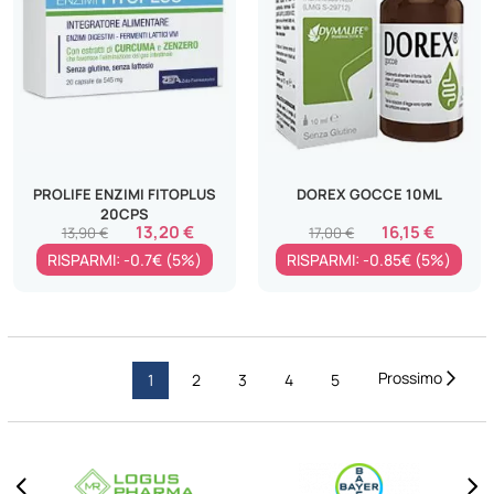
PROLIFE ENZIMI FITOPLUS
DOREX GOCCE 10ML
20CPS
13,20 €
16,15 €
13,90 €
17,00 €
RISPARMI: -0.7€ (5%)
RISPARMI: -0.85€ (5%)
Pagina
Pagi
Succ
Attualmente
Pagina
Pagina
Pagina
Pagina
1
2
3
4
5
stai
leggendo
la
pagina