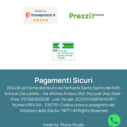
Pagamenti Sicuri
2024 © Up Farma distribuito da Farmacia Santo Spirito del Dott.
Antonio Zaccariello - Via Alfonso Artiaco 25/c Pozzuoli (Na) Italia -
P.Iva: IT07681920638 - cod. fiscale: ZCCNTN58R19H978T |
Numero REA NA - 516779 | Codice univoco assegnato dal
Ministero della Salute: 11877 | All Rights Reserved
made by:
Pluma Studio