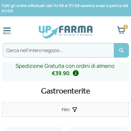
Tutti gli ordini effettuati dal 14/08 al 31/08 saranno evasi a partire dal
01/09.
Car
Search
Spedizione Gratuita con ordini di almeno
€39.90
.
Gastroenterite
Filtri