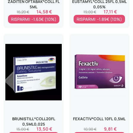
ZADITEN OFTABAK*COLL FL
EUSTAMYL*COLL 25FL 0,5ML
5ML
0,05%
14,58 €
17,11 €
16,20 €
19,00 €
RISPARMI: -1.63€ (10%)
RISPARMI: -1.89€ (10%)
BRUNISTILL*COLL20FL
FEXACTIV*COLL 10FL 0,5ML
0,5ML0,025
13,50 €
9,81 €
15,00 €
10,90 €