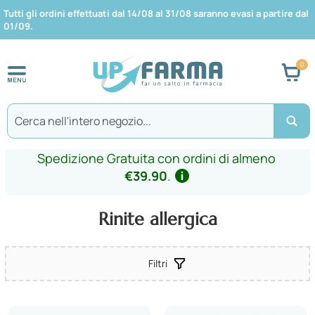
Tutti gli ordini effettuati dal 14/08 al 31/08 saranno evasi a partire dal
01/09.
Car
Search
Spedizione Gratuita con ordini di almeno
€39.90
.
Rinite allergica
Filtri