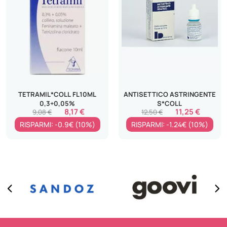
TETRAMIL*COLL FL10ML
ANTISETTICO ASTRINGENTE
0,3+0,05%
S*COLL
8,17 €
11,25 €
9,08 €
12,50 €
RISPARMI: -0.9€ (10%)
RISPARMI: -1.24€ (10%)