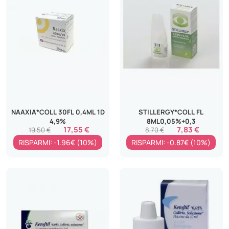
NAAXIA*COLL 30FL 0,4ML 1D
STILLERGY*COLL FL
4,9%
8ML0,05%+0,3
17,55 €
7,83 €
19,50 €
8,70 €
RISPARMI: -1.96€ (10%)
RISPARMI: -0.87€ (10%)