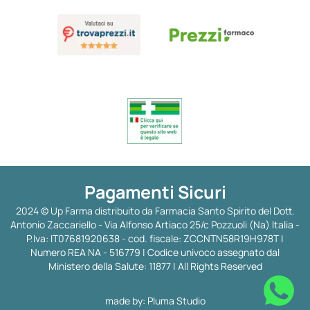
Pagamenti Sicuri
2024 © Up Farma distribuito da Farmacia Santo Spirito del Dott.
Antonio Zaccariello - Via Alfonso Artiaco 25/c Pozzuoli (Na) Italia -
P.Iva: IT07681920638 - cod. fiscale: ZCCNTN58R19H978T |
Numero REA NA - 516779 | Codice univoco assegnato dal
Ministero della Salute: 11877 | All Rights Reserved
made by:
Pluma Studio