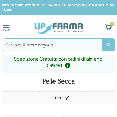
Tutti gli ordini effettuati dal 14/08 al 31/08 saranno evasi a partire dal
01/09.
Car
Search
Spedizione Gratuita con ordini di almeno
€39.90
.
Pelle Secca
Filtri