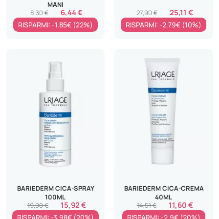
MANI
6,44 €
25,11 €
8,30 €
27,90 €
RISPARMI: -1.85€ (22%)
RISPARMI: -2.79€ (10%)
BARIEDERM CICA-SPRAY
BARIEDERM CICA-CREMA
100ML
40ML
15,92 €
11,60 €
19,90 €
14,51 €
RISPARMI: -3.98€ (20%)
RISPARMI: -2.9€ (20%)