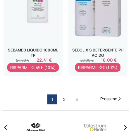
SEBAMED LIQUIDO 1000ML
SEBOLIX S DETERGENTE PH
TP
ACIDO
22,41 €
18,00 €
24,90 €
20,00 €
RISPARMI: -2.49€ (10%)
RISPARMI: -2€ (10%)
Pagina
Pagi
Succ
Attualmente
Pagina
Pagina
1
2
3
stai
leggendo
la
pagina