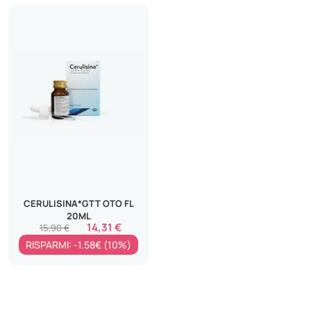
CERULISINA*GTT OTO FL
20ML
14,31 €
15,90 €
RISPARMI: -1.58€ (10%)