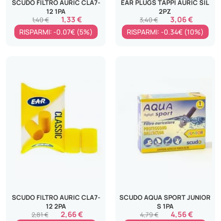
SCUDO FILTRO AURIC CLA7-
EAR PLUGS TAPPI AURIC SIL
12 1PA
2PZ
1,33 €
3,06 €
1,40 €
3,40 €
RISPARMI: -0.07€ (5%)
RISPARMI: -0.34€ (10%)
SCUDO FILTRO AURIC CLA7-
SCUDO AQUA SPORT JUNIOR
12 2PA
S 1PA
2,66 €
4,56 €
2,81 €
4,79 €