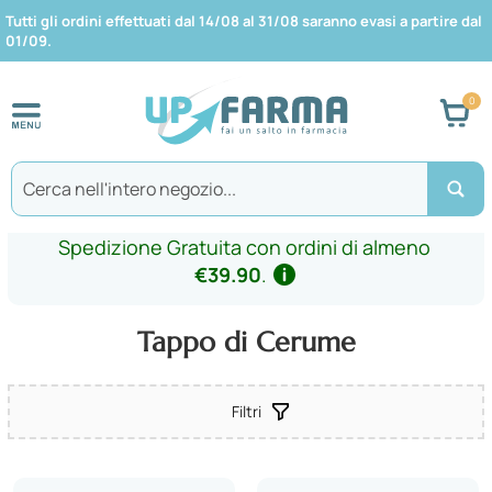
Tutti gli ordini effettuati dal 14/08 al 31/08 saranno evasi a partire dal
01/09.
Car
Search
Spedizione Gratuita con ordini di almeno
€39.90
.
Tappo di Cerume
Filtri