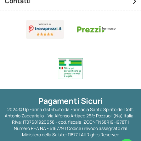
Contatti
Pagamenti Sicuri
2024 © Up Farma distribuito da Farmacia Santo Spirito del Dott.
Antonio Zaccariello - Via Alfonso Artiaco 25/c Pozzuoli (Na) Italia -
P.Iva: IT07681920638 - cod. fiscale: ZCCNTN58R19H978T |
Numero REA NA - 516779 | Codice univoco assegnato dal
Ministero della Salute: 11877 | All Rights Reserved