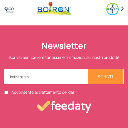
Newsletter
Iscriviti per ricevere tantissime promozioni sui nostri prodotti!
ISCRIVITI
Acconsento al trattamento dei dati.